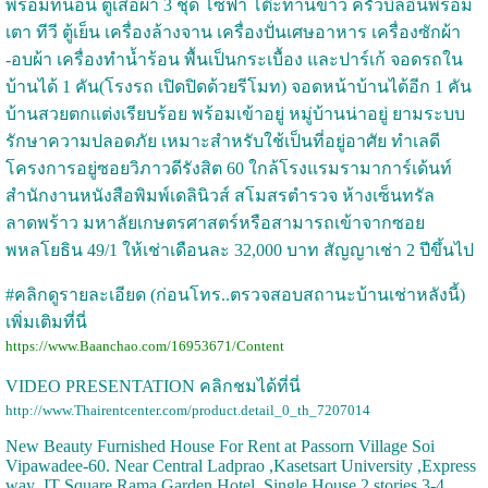
พร้อมที่นอน ตู้เสื้อผ้า 3 ชุด โซฟา โต๊ะทานข้าว ครัวบิลอินพร้อม
เตา ทีวี ตู้เย็น เครื่องล้างจาน เครื่องปั่นเศษอาหาร เครื่องซักผ้า
-อบผ้า เครื่องทำน้ำร้อน พื้นเป็นกระเบื้อง และปาร์เก้ จอดรถใน
บ้านได้ 1 คัน(โรงรถ เปิดปิดด้วยรีโมท) จอดหน้าบ้านได้อีก 1 คัน
บ้านสวยตกแต่งเรียบร้อย พร้อมเข้าอยู่ หมู่บ้านน่าอยู่ ยามระบบ
รักษาความปลอดภัย เหมาะสำหรับใช้เป็นที่อยู่อาศัย ทำเลดี
โครงการอยู่ซอยวิภาวดีรังสิต 60 ใกล้โรงแรมรามาการ์เด้นท์
สำนักงานหนังสือพิมพ์เดลินิวส์ สโมสรตำรวจ ห้างเซ็นทรัล
ลาดพร้าว มหาลัยเกษตรศาสตร์หรือสามารถเข้าจากซอย
พหลโยธิน 49/1 ให้เช่าเดือนละ 32,000 บาท สัญญาเช่า 2 ปีขึ้นไป
#คลิกดูรายละเอียด (ก่อนโทร..ตรวจสอบสถานะบ้านเช่าหลังนี้)
เพิ่มเติมที่นี่
https://www.Baanchao.com/16953671/Content
VIDEO PRESENTATION คลิกชมได้ที่นี่
http://www.Thairentcenter.com/product.detail_0_th_7207014
New Beauty Furnished House For Rent at Passorn Village Soi
Vipawadee-60. Near Central Ladprao ,Kasetsart University ,Express
way ,IT Square Rama Garden Hotel. Single House 2 stories 3-4