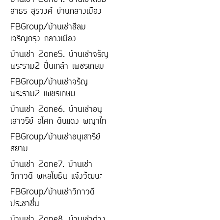
บ้านเช่า Zone4. บ้านเช่าสีลม
สาธร สุรวงศ์ ย่านกลางเมือง
FBGroup/บ้านเช่าสีลม
เจริญกรุง กลางเมือง
บ้านเช่า Zone5. บ้านเช่าจรัญ
พระราม2 ปิ่นเกล้า เพชรเกษม
FBGroup/บ้านเช่าจรัญ
พระราม2 เพชรเกษม
บ้านเช่า Zone6. บ้านเช่าอนุ
เสาวรีย์ อโศก ดินแดง พญาไท
FBGroup/บ้านเช่าอนุเสารีย์
สยาม
บ้านเช่า Zone7. บ้านเช่า
วิภาวดี พหลโยธิน แจ้งวัฒนะ
FBGroup/บ้านเช่าวิภาวดี
ประชาชื่น