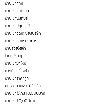
บ้านเช่ากทม
บ้านเช่าลดพิเศษ
บ้านเช่านนทบุรี
บ้านเช่าปทุมธานี
บ้านเช่าจดทะเบียนบริษัท
บ้านเช่าสมุทรปราการ
บ้านสวยให้เช่า
Line Shop
บ้านเช่ามาใหม่
ทาวน์เฮาส์ให้เช่า
บ้านเช่าราคาถูก
ค้นหา บ้านเช่า คีย์เวิร์ด
บ้านเช่าไม่เกิน10,000บาท
บ้านเช่า10,000บาท