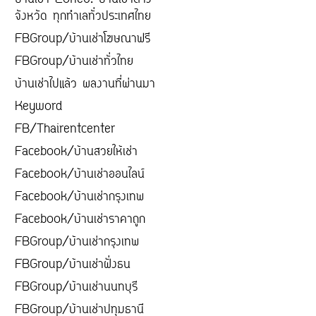
บ้านเช่า Zone8. บ้านเช่าต่าง
จังหวัด ทุกทำเลทั่วประเทศไทย
FBGroup/บ้านเช่าโฆษณาฟรี
FBGroup/บ้านเช่าทั่วไทย
บ้านเช่าไปแล้ว ผลงานที่ผ่านมา
Keyword
FB/Thairentcenter
Facebook/บ้านสวยให้เช่า
Facebook/บ้านเช่าออนไลน์
Facebook/บ้านเช่ากรุงเทพ
Facebook/บ้านเช่าราคาถูก
FBGroup/บ้านเช่ากรุงเทพ
FBGroup/บ้านเช่าฝั่งธน
FBGroup/บ้านเช่านนทบุรี
FBGroup/บ้านเช่าปทุมธานี