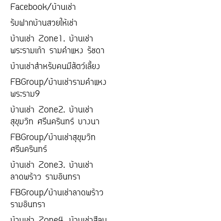
Facebook/บ้านเช่า
รับฝากบ้านสวยให้เช่า
บ้านเช่า Zone1. บ้านเช่า
พระรามเก้า รามคำแหง รัชดา
บ้านเช่าสำหรับคนมีสัตว์เลี้ยง
FBGroup/บ้านเช่ารามคำแหง
พระราม9
บ้านเช่า Zone2. บ้านเช่า
สุขุมวิท ศรีนครินทร์ บางนา
FBGroup/บ้านเช่าสุขุมวิท
ศรีนครินทร์
บ้านเช่า Zone3. บ้านเช่า
ลาดพร้าว รามอินทรา
FBGroup/บ้านเช่าลาดพร้าว
รามอินทรา