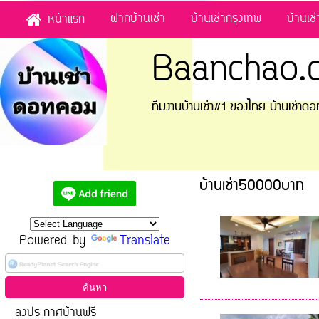
ฝากบ้านเช่า
บ้านเช่ากรุงเทพ
บ้านเช
หน้าแรก
Baanchao.
ทีมงานบ้านเช่า#1 ของไทย บ้านเช่า
บ้านเช่า50000บาท
Powered by
Translate
ลงประกาศบ้านฟรี