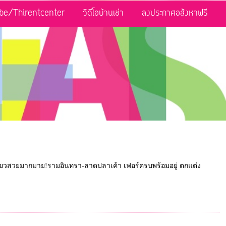
be/Thirentcenter
วิดีโอบ้านเช่า
ลงประกาศอสังหาฟรี
านเดี่ยวสวยมากมาย!รามอินทรา-ลาดปลาเค้า เฟอร์ครบพร้อมอยู่ ตกแต่ง