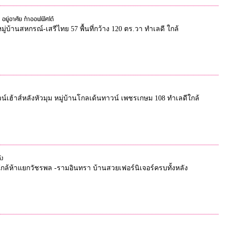
 อยู่อาศัย ทำออฟฟิศได้
หมู่บ้านสหกรณ์-เสรีไทย 57 พื้นที่กว้าง 120 ตร.วา ทำเลดี ใกล้
วน์เฮ้าส์หลังหัวมุม หมู่บ้านโกลเด้นทาวน์ เพชรเกษม 108 ทำเลดีใกล้
ัง
้าส์ ใกล้ห้าแยกวัชรพล -รามอินทรา บ้านสวยเฟอร์นิเจอร์ครบทั้งหลัง