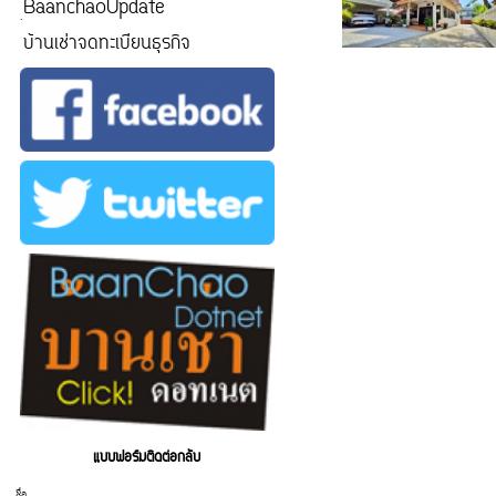
ฺBaanchaoUpdate
บ้านเช่าจดทะเบียนธุรกิจ
แบบฟอร์มติดต่อกลับ
ชื่อ