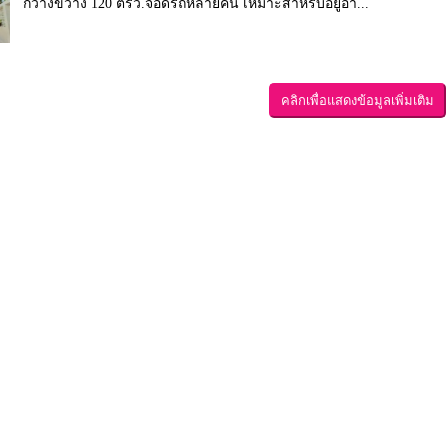
กว้างขวาง 120 ตรว.จอดรถหลายคัน เหมาะสำหรับอยู่อา...