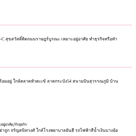
Big-C สุขสวัสดิ์ติดถนนราษฎร์บูรณะ เหมาะอยู่อาศัย ทำธุรกิจหรือทำ
พร้อมอยู่ ใกล้ตลาดหัวตะเข้ ลาดกระบัง54 สนามบินสุวรรณภูมิ บ้าน
อยู่อาศัย/ทำธุรกิจ
้เช่าถูก จรัญสนิทวงศ์ ใกล้โรงพยาบาลยันฮี รถไฟฟ้าสีน้ำเงินบางอ้อ