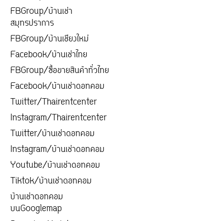
FBGroup/บ้านเช่า
สมุทรปราการ
FBGroup/บ้านเชียงใหม่
Facebook/บ้านเช่าไทย
FBGroup/ซื้อขายสินค้าทั่วไทย
Facebook/บ้านเช่าดอทคอม
Twitter/Thairentcenter
Instagram/Thairentcenter
Twitter/บ้านเช่าดอทคอม
Instagram/บ้านเช่าดอทคอม
Youtube/บ้านเช่าดอทคอม
Tiktok/บ้านเช่าดอทคอม
บ้านเช่าดอทคอม
บนGooglemap