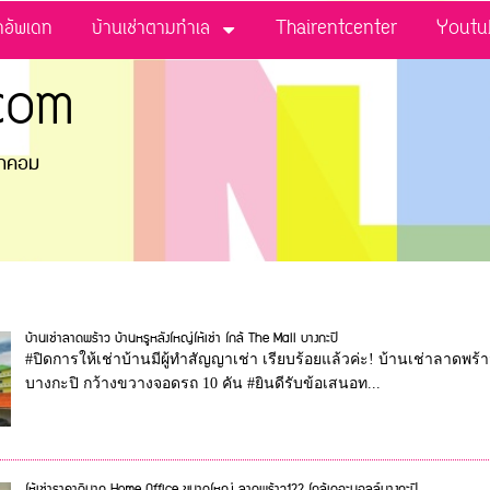
่าอัพเดท
บ้านเช่าตามทำเล
Thairentcenter
Youtu
com
ดอทคอม
บ้านเช่าลาดพร้าว บ้านหรูหลังใหญ่ให้เช่า ใกล้ The Mall บางกะปิ
#ปิดการให้เช่าบ้านมีผู้ทำสัญญาเช่า เรียบร้อยแล้วค่ะ! บ้านเช่าลาดพร้า
บางกะปิ กว้างขวางจอดรถ 10 คัน #ยินดีรับข้อเสนอท...
ให้เช่าราคาดีมาก Home Office ขนาดใหญ่ ลาดพร้าว122 ใกล้เดอะมอลล์บางกะปิ