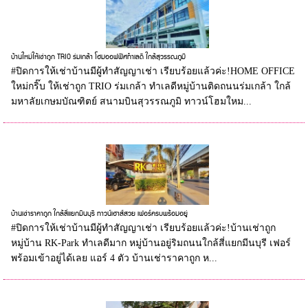
บ้านใหม่ให้เช่าถูก TRIO ร่มเกล้า โฮมออฟฟิศทำเลดี ใกล้สุวรรณภูมิ
#ปิดการให้เช่าบ้านมีผู้ทำสัญญาเช่า เรียบร้อยแล้วค่ะ!HOME OFFICE
ใหม่กริ๊บ ให้เช่าถูก TRIO ร่มเกล้า ทำเลดีหมู่บ้านติดถนนร่มเกล้า ใกล้
มหาลัยเกษมบัณฑิตย์ สนามบินสุวรรณภูมิ ทาวน์โฮมใหม...
บ้านเช่าราคาถูก ใกล้สี่แยกมีนบุรี ทาวน์เฮาส์สวย เฟอร์ครบพร้อมอยู่
#ปิดการให้เช่าบ้านมีผู้ทำสัญญาเช่า เรียบร้อยแล้วค่ะ!บ้านเช่าถูก
หมู่บ้าน RK-Park ทำเลดีมาก หมู่บ้านอยู่ริมถนนใกล้สี่แยกมีนบุรี เฟอร์
พร้อมเข้าอยู่ได้เลย แอร์ 4 ตัว บ้านเช่าราคาถูก ห...