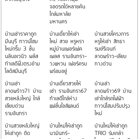
จอดรถได้หลายคัน
ใกล้มหาลัย
มหานคร
บ้านเช่าราคาถูก
บ้านเดี่ยวให้เช่า
บ้านสวยโครงการ
มีนบุรี ทาวน์โฮม
ใหม่ สวย หรูหรา
หรูให้เช่า สิทธา
ใหม่กริ๊บ 3 ชั้น
หมู่บ้านเพอร์เฟค
รมย์รีเจนท์
นลินอเวนิว พลัส
เพลส รามอินทรา-
ลาดพร้าว-เลียบ
ทำเลดีฝั่งตรงข้าม
วงแหวน เฟอร์ครบ
ทางด่วน
โลตัสมีนบุรี
พร้อมอยู่
บ้านเช่า
บ้านเดี่ยวสวยให้
บ้านเช่า
ลาดพร้าว71 บ้าน
เช่า รามอินทรา67
ลาดพร้าว69 บ้าน
สวยหลังใหญ่ ใกล้
ทำเลดีใกล้ห้าง
เช่าใกล้รถไฟฟ้า
เลียบด่วน
แฟชั่นไอส์แลนด์
ทาวน์โฮมปรับปรุง
รามอินทรา
ใหม่
บ้านสวยหลังใหญ่
บ้านใหม่ให้เช่าถูก
บ้านใหม่ให้เช่าถูก
ให้เช่าถูก ติด
นวมินทร์-
TRIO ร่มเกล้า