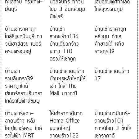
ทะเลสาบ กรุงเทพ-
นวลจันทร์ ทาวน์
โฮมออฟฟิศทำเลดี
มีนบุรี
โฮม 3 ชั้นหลังมุม
ใกล้สุวรรณภูมิ
มีเฟอร์
บ้านเช่าราคาถูก
บ้านเช่า
บ้านเช่าราคาถูก
ใกล้สี่แยกมีนบุรี ทา
ลาดพร้าว136
หลังมุม ทำเล
วน์เฮาส์สวย เฟอร์
บ้านเดี่ยวกว้าง
ค้าขายได้ หทัย
ครบพร้อมอยู่
ขวาง 110
ราษฎร์39
ตรว.ให้เช่าถูก
บ้านเช่า
บ้านเช่าลาดพร้าว
บ้านเช่าลาดพร้าว
รามอินทรา39
บ้านหรูหลังใหญ่ให้
17
ราคาถูกใกล้
เช่า ใกล้ The
เซ็นทรัลรามอินทรา
Mall บางกะปิ
ใกล้รถไฟฟ้าสีชมพู
บ้านเช่ารัชดา-
ให้เช่าราคาดีมาก
บ้านเช่านวมินทร์-
ลาดพร้าว หลัง
Home Office
ลาดพร้าว101
ใหญ่เฟอร์ครบ ใกล้
ขนาดใหญ่
ทาวน์โฮม 3 ชั้นให้
รถไฟฟ้า MRT
ลาดพร้าว122
เช่าราคาดี