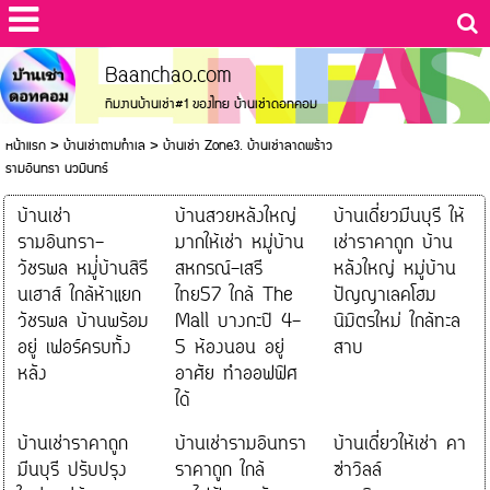
Baanchao.com
ทีมงานบ้านเช่า#1 ของไทย บ้านเช่าดอทคอม
หน้าแรก
>
บ้านเช่าตามทำเล
>
บ้านเช่า Zone3. บ้านเช่าลาดพร้าว
รามอินทรา นวมินทร์
บ้านเช่า
บ้านสวยหลังใหญ่
บ้านเดี่ยวมีนบุรี ให้
รามอินทรา-
มากให้เช่า หมู่บ้าน
เช่าราคาถูก บ้าน
วัชรพล หมู่่บ้านสิรี
สหกรณ์-เสรี
หลังใหญ่ หมู่บ้าน
นเฮาส์ ใกล้ห้าแยก
ไทย57 ใกล้ The
ปัญญาเลคโฮม
วัชรพล บ้านพร้อม
Mall บางกะปิ 4-
นิมิตรใหม่ ใกล้ทะล
อยู่ เฟอร์ครบทั้ง
5 ห้องนอน อยู่
สาบ
หลัง
อาศัย ทำออฟฟิศ
ได้
บ้านเช่าราคาถูก
บ้านเช่ารามอินทรา
บ้านเดี่ยวให้เช่า คา
มีนบุรี ปรับปรุง
ราคาถูก ใกล้
ซ่าวิลล์