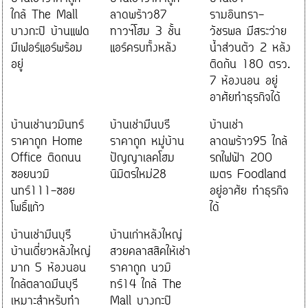
ใกล้ The Mall
ลาดพร้าว87
รามอินทรา-
บางกะปิ บ้านแฝด
ทาวฯ์โฮม 3 ชั้น
วัชรพล มีสระว่าย
มีเฟอร์แอร์พร้อม
แอร์ครบทั้งหลัง
น้ำส่วนตัว 2 หลัง
อยู่
ติดกัน 180 ตรว.
7 ห้องนอน อยู่
อาศัยทำธุรกิจได้
บ้านเช่านวมินทร์
บ้านเช่ามีนบรี
บ้านเช่า
ราคาถูก Home
ราคาถูก หมู่บ้าน
ลาดพร้าว95 ใกล้
Office ติดถนน
ปัญญาเลคโฮม
รถไฟฟ้า 200
ซอยนวมิ
นิมิตรใหม่28
เมตร Foodland
นทร์111-ซอย
อยู่อาศัย ทำธุรกิจ
โพธิ์แก้ว
ได้
บ้านเช่ามีนบุรี
บ้านเก่าหลังใหญ่
บ้านเดี่ยวหลังใหญ่
สวยคลาสสิคให้เช่า
มาก 5 ห้องนอน
ราคาถูก นวมิ
ใกล้ตลาดมีนบุรี
ทร์14 ใกล้ The
เหมาะสำหรับทำ
Mall บางกะปิ