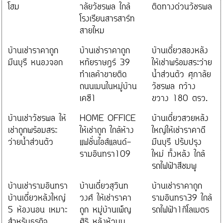
โฮม
าลัยวัชรพล ใกล้
ติดทางด่วนวัชรพล
โรงเรียนสารสาร์ท
สายไหม
บ้านเช่าราคาถูก
บ้านเช่าราคาถูก
บ้านเดี่ยวสองหลัง
มีนบุรี หนองจอก
หทัยราษฎร์ 39
ให้เช่าพร้อมสระว่าย
ทำเลค้าขายติด
น้ำส่วนตัว ศุภาลัย
ถนนเมนในหมู่บ้าน
วัชรพล กว้าง
เคซี1
ขวาง 180 ตรว.
บ้านเช่าวัชรพล ให้
HOME OFFICE
บ้านเดี่ยวสวยหลัง
เช่าถูกพร้อมสระ
ให้เช่าถูก ใกล้ห้าง
ใหญ่ให้เช่าราคาดี
ว่ายน้ำส่วนตัว
แฟชั่นไอส์แลนด์-
มีนบุรี ปรับปรุง
รามอินทรา109
ใหม่ ทั้งหลัง ใกล้
รถไฟฟ้าสีชมพู
บ้านเช่ารามอินทรา
บ้านเดี่ยวสุวินท
บ้านเช่าราคาถูก
บ้านเดี่ยวหลังใหญ่
วงศ์ ให้เช่าราคา
รามอินทรา39 ใกล้
5 ห้องนอน เหมาะ
ถูก หมู่บ้านเพ็ญ
รถไฟฟ้า1กิโลเมตร
สำหรับธุรกิจ
ศิริ หลังหัวมุม