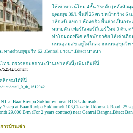
ให้เช่าทาวน์โฮม 4ชั้น 7ระดับ (หลังหัวม
อุดมสุข 39/1 พื้นที่ 25 ตรว.หน้ากว้าง 6 
1ห้องรับแขก 1 ห้องครัว พื้นล่างเป็นกระเ
หลายคัน เฟอร์นิเจอร์มีแอร์ใหม่ 3 ตัว, คร
ทำโฮมออฟฟิศ หรือพักอาศัย ให้เช่าเดือน
ถนนอุดมสุข อยู่ไม่ไกลจากถนนสุขุมวิท
ละทางด่วนสุขุมวิท 62 ,Central บางนา,Bitect บางนา
ทร..ตรวจสอบสถานะบ้านเช่าหลังนี้) เพิ่มเติมที่นี่
6752542/Content
กชมได้ที่นี่
roduct.detail_0_th_1612942
 at BaanRavipa Sukhumvit near BTS Udomsuk.
y 7 step at BaanRavipa Sukhumvit 103,Close to Udomsuk Road. 25 s
 month 29,000 B/m (For 2 years contract) near Central Bangna,Bitect
ิการบ้านเช่า