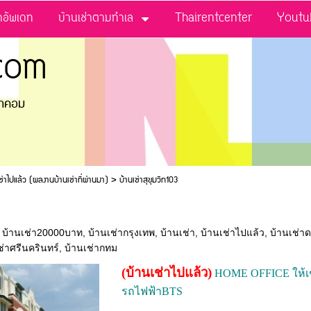
่าอัพเดท
บ้านเช่าตามทำเล
Thairentcenter
Youtu
com
ดอทคอม
ช่าไปแล้ว (ผลงานบ้านเช่าที่ผ่านมา)
>
บ้านเช่าสุขุมวิท103
,
บ้านเช่า20000บาท
,
บ้านเช่ากรุงเทพ
,
บ้านเช่า
,
บ้านเช่าไปแล้ว
,
บ้านเช่า
ช่าศรีนครินทร์
,
บ้านเช่ากทม
(บ้านเช่าไปแล้ว)
HOME OFFICE ให้เช่า
รถไฟฟ้าBTS