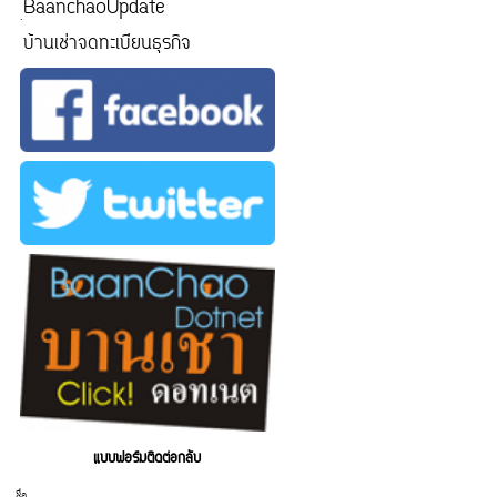
ฺBaanchaoUpdate
บ้านเช่าจดทะเบียนธุรกิจ
แบบฟอร์มติดต่อกลับ
ชื่อ