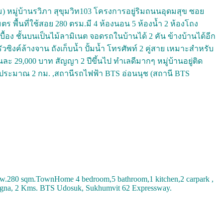
ุม) หมู่บ้านรวิภา สุขุมวิท103 โครงการอยู่ริมถนนอุดมสุข ซอย
เมตร พื้นที่ใช้สอย 280 ตรม.มี 4 ห้องนอน 5 ห้องน้ำ 2 ห้องโถง
บื้อง ชั้นบนเป็นไม้ลามิเนต จอดรถในบ้านได้ 2 คัน ข้างบ้านได้อีก
ัวซิงค์ล้างจาน ถังเก็บน้ำ ปั้มน้ำ โทรศัพท์ 2 คู่สาย เหมาะสำหรับ
ละ 29,000 บาท สัญญา 2 ปีขึ้นไป ทำเลดีมากๆ หมู่บ้านอยู่ติด
 ประมาณ 2 กม. ,สถานีรถไฟฟ้า BTS อ่อนนุช (สถานี BTS
qw.280 sqm.TownHome 4 bedroom,5 bathroom,1 kitchen,2 carpark ,
 Bangna, 2 Kms. BTS Udosuk, Sukhumvit 62 Expressway.