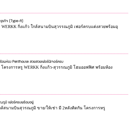
ำธุรกิจ (Type-A)
รู WERKK กิ่งแก้ว ใกล้สนามบินสุวรรณภูมิ เฟอร์ครบแต่งสวยพร้อมอุ
พร้อมห้อง Penthouse สวยสวยเฟอร์นิเจอร์ครบ
ช่า โครงการหรู WERKK กิ่งแก้ว-สุวรรณภูมิ โฮมออฟฟิศ พร้อมห้อง
ณภูมิ เฟอร์ครบพร้อมอยู่
้สนามบินสุวรณภูมิ ขาย/ให้เช่า มี 2หลังติดกัน โครงการหรู