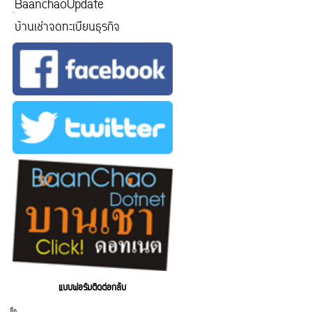
ฺBaanchaoUpdate
บ้านเช่าจดทะเบียนธุรกิจ
แบบฟอร์มติดต่อกลับ
ชื่อ