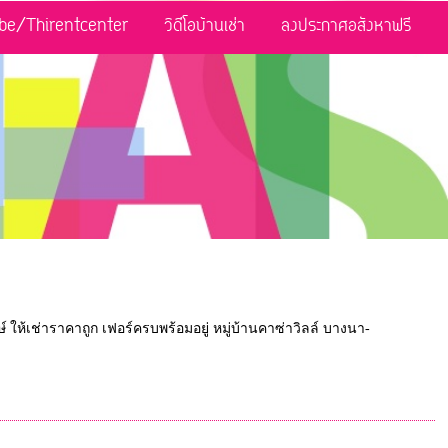
be/Thirentcenter
วิดีโอบ้านเช่า
ลงประกาศอสังหาฟรี
์ ให้เช่าราคาถูก เฟอร์ครบพร้อมอยู่ หมู่บ้านคาซ่าวิลล์ บางนา-