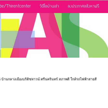
be/Thirentcenter
วิดีโอบ้านเช่า
ลงประกาศอสังหาฟรี
่สุด บ้านกลางเมืองบริติชทาวน์ ศรีนครินทร์ สภาพดี ใกล้รถไฟฟ้าสายสี