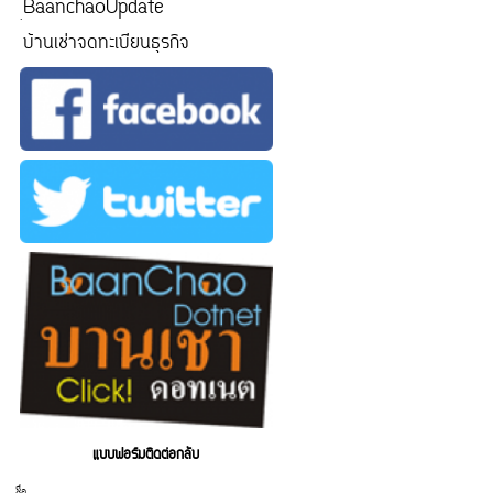
ฺBaanchaoUpdate
บ้านเช่าจดทะเบียนธุรกิจ
แบบฟอร์มติดต่อกลับ
ชื่อ