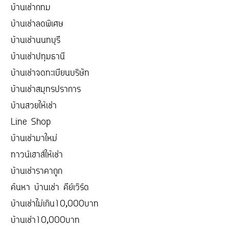
บ้านเช่ากทม
บ้านเช่าลดพิเศษ
บ้านเช่านนทบุรี
บ้านเช่าปทุมธานี
บ้านเช่าจดทะเบียนบริษัท
บ้านเช่าสมุทรปราการ
บ้านสวยให้เช่า
Line Shop
บ้านเช่ามาใหม่
ทาวน์เฮาส์ให้เช่า
บ้านเช่าราคาถูก
ค้นหา บ้านเช่า คีย์เวิร์ด
บ้านเช่าไม่เกิน10,000บาท
บ้านเช่า10,000บาท