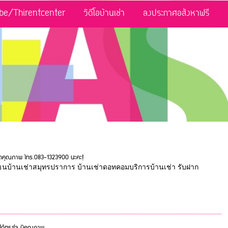
be/Thirentcenter
วิดีโอบ้านเช่า
ลงประกาศอสังหาฟรี
่าคัดคุณภาพ โทร.083-1323900 นะคะ!
ั่งธนบ้านเช่าสมุทรปราการ บ้านเช่าดอทคอมบริการบ้านเช่า รับฝาก
ได้ตรงใจ มีคุณภาพ