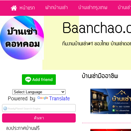
ฝากบ้านเช่า
บ้านเช่ากรุงเทพ
บ้านเช
หน้าแรก
Baanchao.
ทีมงานบ้านเช่า#1 ของไทย บ้านเช่า
บ้านเช่ามืออาชีพ
Powered by
Translate
ลงประกาศบ้านฟรี