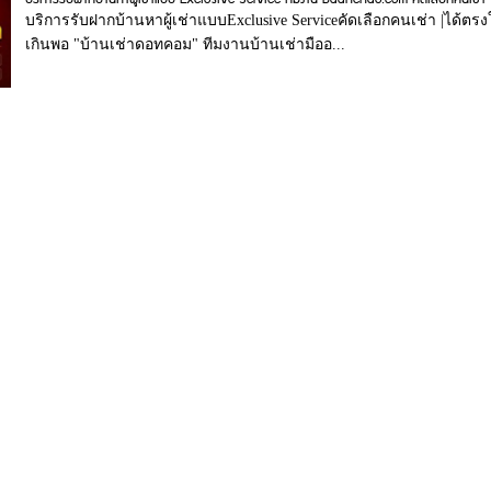
บริการรับฝากบ้านหาผู้เช่าแบบExclusive Serviceคัดเลือกคนเช่า |ได้ตรงใจ 
เกินพอ "บ้านเช่าดอทคอม" ทีมงานบ้านเช่ามืออ...