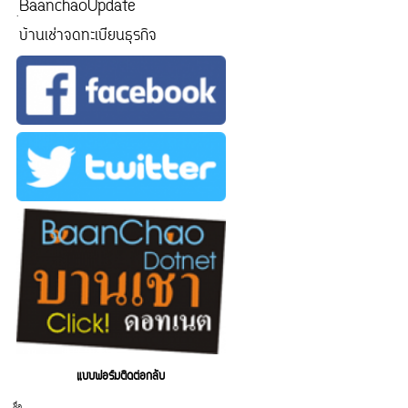
ฺBaanchaoUpdate
บ้านเช่าจดทะเบียนธุรกิจ
แบบฟอร์มติดต่อกลับ
ชื่อ