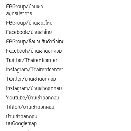
FBGroup/บ้านเช่า
สมุทรปราการ
FBGroup/บ้านเชียงใหม่
Facebook/บ้านเช่าไทย
FBGroup/ซื้อขายสินค้าทั่วไทย
Facebook/บ้านเช่าดอทคอม
Twitter/Thairentcenter
Instagram/Thairentcenter
Twitter/บ้านเช่าดอทคอม
Instagram/บ้านเช่าดอทคอม
Youtube/บ้านเช่าดอทคอม
Tiktok/บ้านเช่าดอทคอม
บ้านเช่าดอทคอม
บนGooglemap