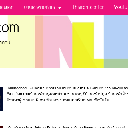
่าอัพเดท
บ้านเช่าตามทำเล
Thairentcenter
Youtu
com
ดอทคอม
บ้านเช่าดอทคอม ให้บริการบ้านเช่ากรุงเทพ บ้านเช่าปริมณฑล ค้นหาบ้านเช่า ฝากบ้านหาผู้ช
Baanchao.comบ้านเช่ากรุงเทพบ้านเช่านนทบุรีบ้านเช่าปทุม บ้านเช่าฝ
บ้านหาผู้เช่าแบบพิเศษ ทำเลกรุงเทพและปริมณฑลเชื่อมั่นใน "...
บริการรับฝากบ้านหาผู้เช่าแบบ Exclusive Service ทีมงาน Baanchao.com คัดเลือกคนเช่า 