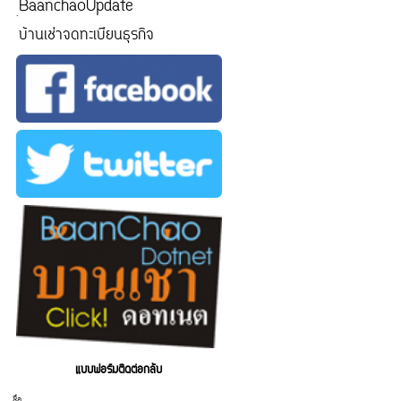
ฺBaanchaoUpdate
บ้านเช่าจดทะเบียนธุรกิจ
แบบฟอร์มติดต่อกลับ
ชื่อ