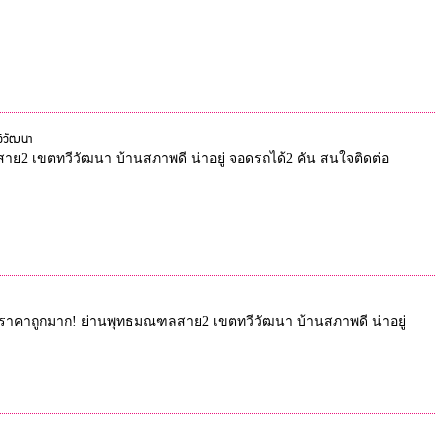
วีวัฒนา
ฑลสาย2 เขตทวีวัฒนา บ้านสภาพดี น่าอยู่ จอดรถได้2 คัน สนใจติดต่อ
เช่า ราคาถูกมาก! ย่านพุทธมณฑลสาย2 เขตทวีวัฒนา บ้านสภาพดี น่าอยู่