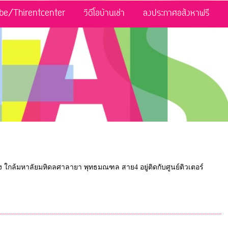
be/Thirentcenter
วิดีโอบ้านเช่า
ลงประกาศอสังหาฟรี
งหลัง ใกล้มหาลัยมหิดลศาลายา พุทธมณฑล สาย4 อยู่ติดกับศูนย์ติวเตอร์