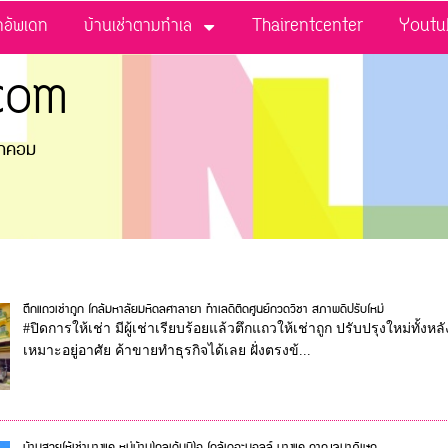
่าอัพเดท
บ้านเช่าตามทำเล
Thairentcenter
Youtu
com
ดอทคอม
ตึกแถวเช่าถูก ใกล้มหาลัยมหิดลศาลายา ทำเลดีติดศูนย์กวดวิชา สภาพดีปรับใหม่
#ปิดการให้เช่า มีผู้เช่าเรียบร้อยแล้วตึกแถวให้เช่าถูก ปรับปรุงใหม่ทั้
เหมาะอยู่อาศัย ค้าขายทำธุรกิจได้เลย ฝั่งตรงข้...
บ้านสวยให้เช่าบางแค หมู่บ้านโกลเด้นนีโอ ใกล้เดอะมอลล์ บางแค กาญจนาภิเษก