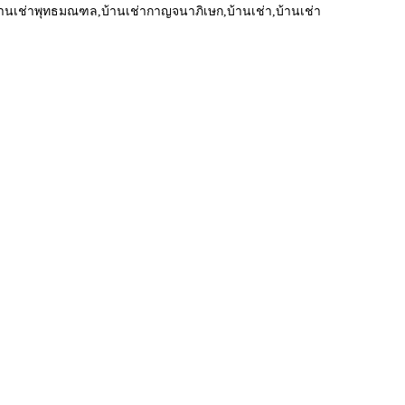
บ้านเช่าพุทธมณฑล,บ้านเช่ากาญจนาภิเษก,บ้านเช่า,บ้านเช่า