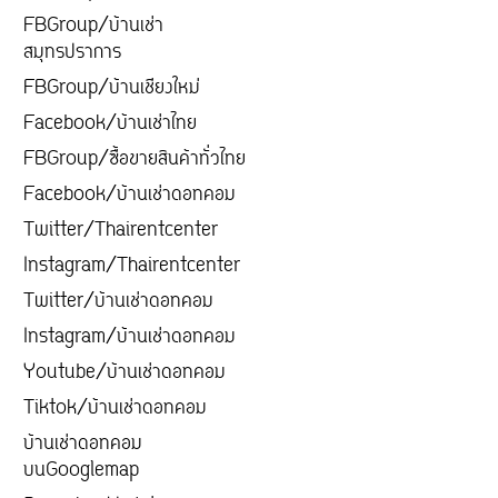
FBGroup/บ้านเช่า
สมุทรปราการ
FBGroup/บ้านเชียงใหม่
Facebook/บ้านเช่าไทย
FBGroup/ซื้อขายสินค้าทั่วไทย
Facebook/บ้านเช่าดอทคอม
Twitter/Thairentcenter
Instagram/Thairentcenter
Twitter/บ้านเช่าดอทคอม
Instagram/บ้านเช่าดอทคอม
Youtube/บ้านเช่าดอทคอม
Tiktok/บ้านเช่าดอทคอม
บ้านเช่าดอทคอม
บนGooglemap