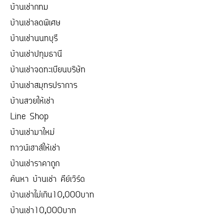
บ้านเช่ากทม
บ้านเช่าลดพิเศษ
บ้านเช่านนทบุรี
บ้านเช่าปทุมธานี
บ้านเช่าจดทะเบียนบริษัท
บ้านเช่าสมุทรปราการ
บ้านสวยให้เช่า
Line Shop
บ้านเช่ามาใหม่
ทาวน์เฮาส์ให้เช่า
บ้านเช่าราคาถูก
ค้นหา บ้านเช่า คีย์เวิร์ด
บ้านเช่าไม่เกิน10,000บาท
บ้านเช่า10,000บาท