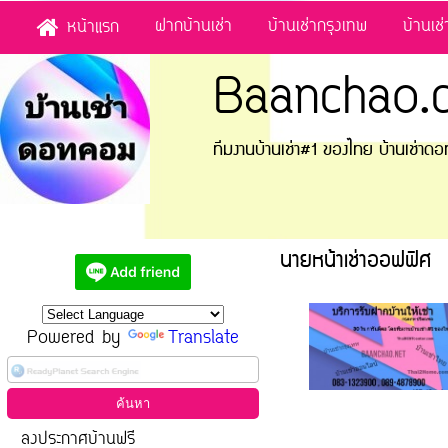
ฝากบ้านเช่า
บ้านเช่ากรุงเทพ
บ้านเช
หน้าแรก
Baanchao.
ทีมงานบ้านเช่า#1 ของไทย บ้านเช่า
นายหน้าเช่าออฟฟิศ
Powered by
Translate
ลงประกาศบ้านฟรี